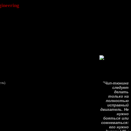
ineering
ль).
"Чип-тюнинг
следует
делать
только на
полностью
исправный
двигатель. Не
нужно
бояться или
сомневаться:
его нужно