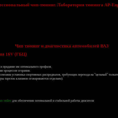
ссиональный чип-тюнинг. Лаборатория тюнинга AP-Eng
Чип тюнинг и диагностика автомобилей ВАЗ
на 16V
(ГБЦ)
и придание им оптимального профиля.
я процессов сгорания.
озможна установка спортивных распредвалов, требующих перехода на "цельный" толкате
ры тарелок клапанов оговариваются отдельно).
ме online
для обеспечения оптимальной и стабильной работы двигателя