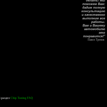
делать! Мы
поможем Вам:
дадим полную
консультацию
и качественно
выполним все
работы.
Вам и Вашему
автомобилю
это
понравится!"
Павел Трепов
й раздел
Chip Tuning FAQ