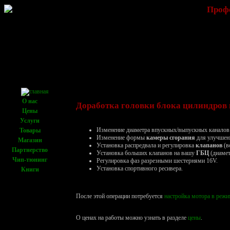
Профе
О нас
Доработка
головки блока цилиндров
Цены
Услуги
Изменение диаметра впускных/выпускных каналов 
Товары
Изменение формы
камеры сгорания
для улучшени
Магазин
Установка распредвала и регулировка
клапанов
(в
Партнерство
Установка больших клапанов на вашу
ГБЦ
(диамет
Чип-тюнинг
Регулировка фаз разрезными шестернями 16V.
Установка спортивного ресивера.
Книги
После этой операции потребуется
настройка мотора в режи
О ценах на работы можно узнать в разделе
цены
.