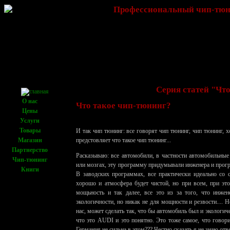
Профессиональный чип-тюни
Серия статей "Чт
О нас
Что такое чип-тюнинг?
Цены
Услуги
Товары
И так чип тюнинг: все говорят чип тюнинг, чип тюнинг, хо
Магазин
предстовляет что такое чип тюнинг...
Партнерство
Расказываю: все автомобили, в частности автомобильные
Чип-тюнинг
или мозгах, эту программу придумывали инженера и програ
Книги
В заводских программах, все практически идеально со с
хорошо и атмосфера будет чистой, но при всем, при это
мощьность и так далее, все это из за того, что инже
экологичности, но никак не для мощности и резвости....
нас, может сделать так, что бы автомобиль был и экологич
что это AUDI и это понятно. Это тоже самое, что говори
Германия не сильна в этом??? Честно сказать я не знаю от