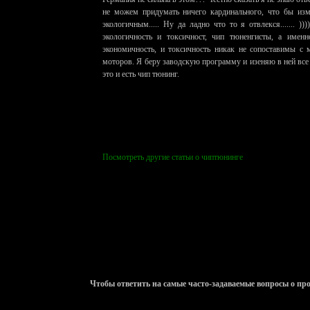
не можем придумать ничего кардинального, что бы изм
экологичным..... Ну да ладно что то я отвлекся....... 
экологичность и токсичност, чип тюненгисты, а именн
экономичность, и токсичность никак не сопоставимы с
моторов. Я беру заводскую программу и изеняю в ней все
это и есть чип тюнинг.
Посмотреть другие статьи о чиптюнинге
Чтобы ответить на самые часто-задаваемые вопросы о п