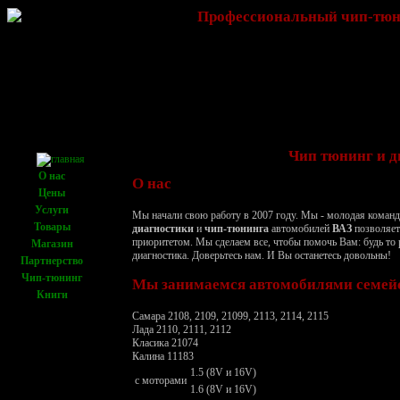
Профессиональный чип-тюни
Чип тюнинг и д
О нас
О нас
Цены
Услуги
Мы начали свою работу в 2007 году. Мы - молодая команд
Товары
диагностики
и
чип-тюнинга
автомобилей
ВАЗ
позволяет 
приоритетом. Мы сделаем все, чтобы помочь Вам: будь то 
Магазин
диагностика. Доверьтесь нам. И Вы останетесь довольны!
Партнерство
Чип-тюнинг
Мы занимаемся автомобилями семей
Книги
Самара 2108, 2109, 21099, 2113, 2114, 2115
Лада 2110, 2111, 2112
Класика 21074
Калина 11183
1.5 (8V и 16V)
с моторами
1.6 (8V и 16V)